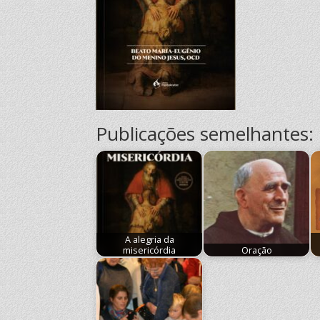
Publicações semelhantes:
A alegria da
misericórdia
Oração