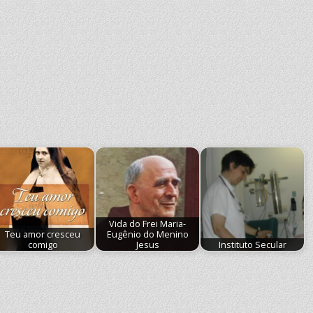
Vida do Frei Maria-
Teu amor cresceu
Eugênio do Menino
comigo
Jesus
Instituto Secular