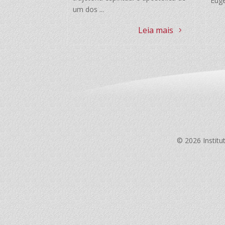
Eugê
um dos ...
Leia mais
© 2026 Institu