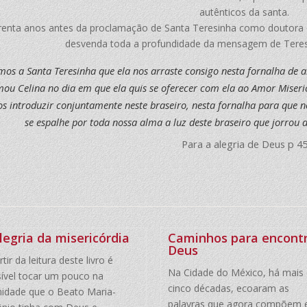
autênticos da santa.
enta anos antes da proclamação de Santa Teresinha como doutora da I
desvenda toda a profundidade da mensagem de Teres
os a Santa Teresinha que ela nos arraste consigo nesta fornalha de
mou Celina no dia em que ela quis se oferecer com ela ao Amor Miser
os introduzir conjuntamente neste braseiro, nesta fornalha para que 
se espalhe por toda nossa alma a luz deste braseiro que jorrou 
Para a alegria de Deus p 4
legria da misericórdia
Caminhos para encont
Deus
rtir da leitura deste livro é
Na Cidade do México, há mais
ível tocar um pouco na
cinco décadas, ecoaram as
midade que o Beato Maria-
palavras que agora compõem 