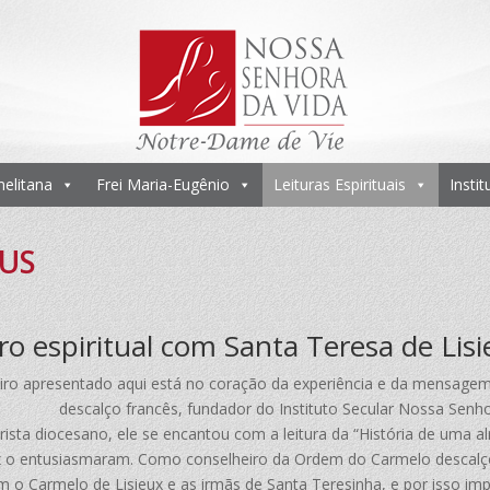
melitana
Frei Maria-Eugênio
Leituras Espirituais
Insti
EUS
ro espiritual com Santa Teresa de Lis
tiro apresentado aqui está no coração da experiência e da mensagem
descalço francês, fundador do Instituto Secular Nossa Senho
ista diocesano, ele se encantou com a leitura da “História de uma a
x o entusiasmaram. Como conselheiro da Ordem do Carmelo descalço, 
 o Carmelo de Lisieux e as irmãs de Santa Teresinha, e por isso imp