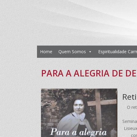
Home
Quem Somos
Espiritualidade Car
PARA A ALEGRIA DE D
Reti
O re
Seminar
Lisieu
com