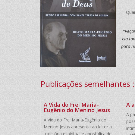
Quar
“
Peçam
ela to
para n
Publicações semelhantes :
A Vida do Frei Maria-
A a
Eugênio do Menino Jesus
A pa
A Vida do Frei Maria-Eugênio do
poss
Menino Jesus apresenta ao leitor a
inti
trajetória espiritual e apostólica de