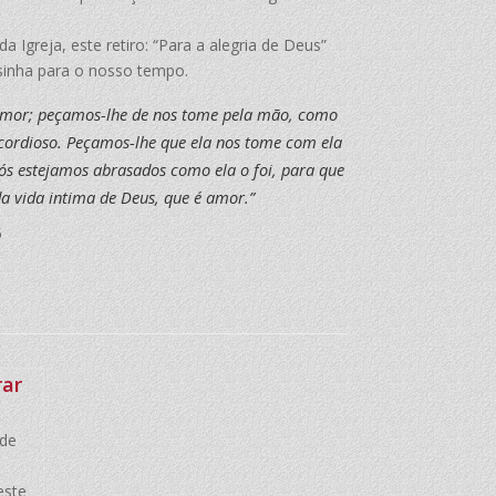
greja, este retiro: “Para a alegria de Deus”
inha para o nosso tempo.
 amor; peçamos-lhe de nos tome pela mão, como
icordioso. Peçamos-lhe que ela nos tome com ela
nós estejamos abrasados como ela o foi, para que
da vida intima de Deus, que é amor.”
5
rar
 de
este