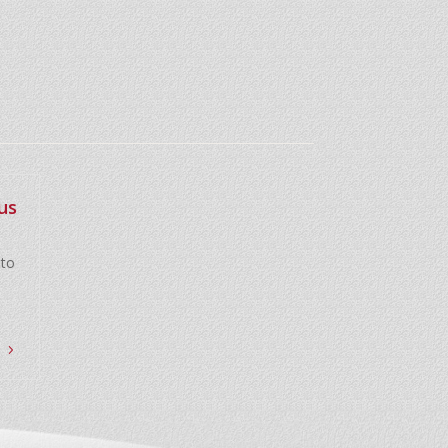
us
to