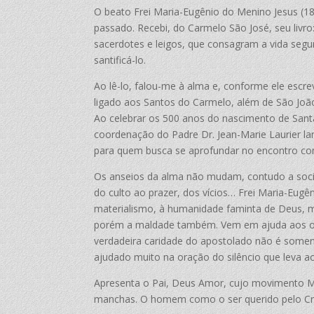
O beato Frei Maria-Eugênio do Menino Jesus (1
passado. Recebi, do Carmelo São José, seu livro
sacerdotes e leigos, que consagram a vida segu
santificá-lo.
Ao lê-lo, falou-me à alma e, conforme ele escre
ligado aos Santos do Carmelo, além de São João
Ao celebrar os 500 anos do nascimento de Santa
coordenação do Padre Dr. Jean-Marie Laurier lan
para quem busca se aprofundar no encontro co
Os anseios da alma não mudam, contudo a soci
do culto ao prazer, dos vícios… Frei Maria-Eug
materialismo, à humanidade faminta de Deus, me
porém a maldade também. Vem em ajuda aos olho
verdadeira caridade do apostolado não é somen
ajudado muito na oração do silêncio que leva 
Apresenta o Pai, Deus Amor, cujo movimento Moi
manchas. O homem como o ser querido pelo Cria