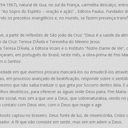
894-1967), natural de Gua, no sul da França, carmelita descalço, e
: “Ao Sopro do Espírito – oração e ação” , Editora Paulus. Fundador d
ndo os preceitos evangélicos e, no mundo, se fazem presença trans
ve, a partir de reflexões de São João da Cruz: “Deus é a saúde da al
 da Cruz: Teresa D’Ávila e Teresinha do Menino Jesus.
 Teresa D’Ávila, a Editora Vozes e o Instituto “Notre-Dame de Vie”,
çaram, em português do Brasil, neste mês, a obra-prima de Frei Mari
m o Senhor.
edade em que vivemos procura mascará-los ou emudecê-los através
ênio, em processo avançado de beatificação, responde sobre o sentid
smo que não saiba traduzir o que grita por Socorro dentro dela. E 
s desérticos, para oferecer as águas onde Deus paira. Frei Maria-
te social, mas sim a que une a Deus, que sobrenaturaliza, vendo 
ao contato com Deus vivo, com o Deus que reage e age.
sés captou no braseiro. Deus fonte de luz, de misericórdia. Cristo
dor. A fé que não consiste em sentir, mas sim em aderir a Deus.