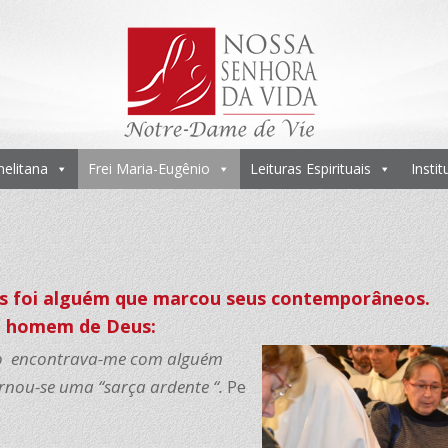
melitana
Frei Maria-Eugênio
Leituras Espirituais
Insti
s foi alguém que mar­­cou seus contemporâneos.
e homem de Deus:
io encontrava-me com alguém
rnou-se uma “sarça ardente “.
Pe