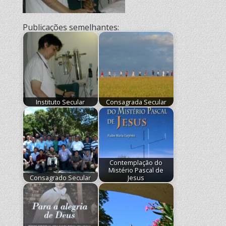
Publicações semelhantes:
Instituto Secular
Consagrada Secular
Contemplação do
Mistério Pascal de
Consagrado Secular
Jesus