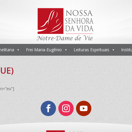
melitana
Frei Maria-Eugênio
Leituras Espirituais
Insti
(UE)
n=”eu”]