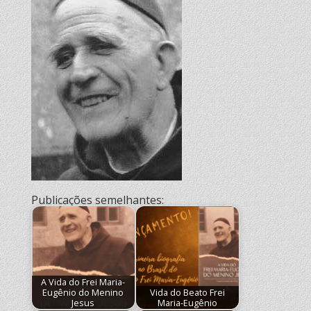
Publicações semelhantes:
A Vida do Frei Maria-
Eugênio do Menino
Vida do Beato Frei
Jesus
Maria-Eugênio