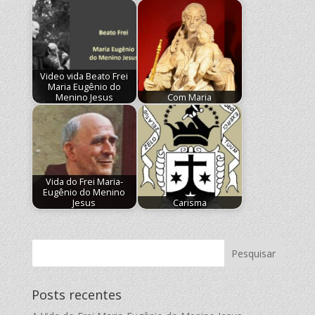
Video vida Beato Frei
Maria Eugênio do
Menino Jesus
Com Maria
Vida do Frei Maria-
Eugênio do Menino
Jesus
Carisma
Posts recentes