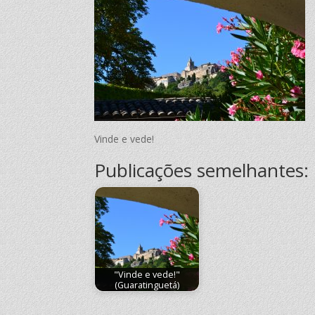
Vinde e vede!
Publicações semelhantes:
"Vinde e vede!"
(Guaratinguetá)